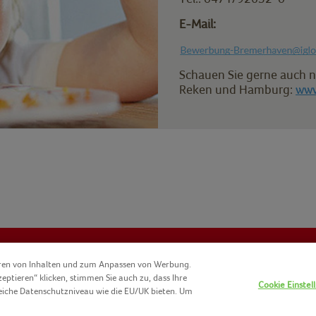
E-Mail:
Schauen Sie gerne auch n
Reken und Hamburg:
www
eren von Inhalten und zum Anpassen von Werbung.
zeptieren“ klicken, stimmen Sie auch zu, dass Ihre
Cookie Einstel
DATENSCHUTZ
IMPRESSUM
EU-COOKIE RICHTLINIEN
KONTA
eiche Datenschutzniveau wie die EU/UK bieten. Um